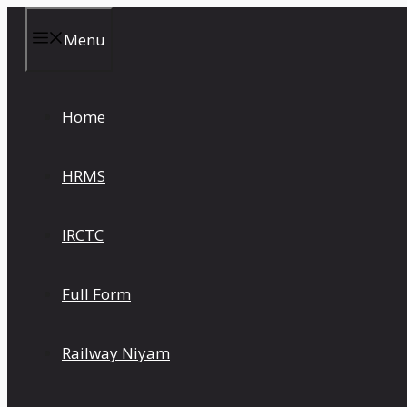
Skip
to
Menu
content
Home
HRMS
IRCTC
Full Form
Railway Niyam