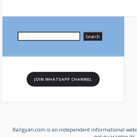
Search
Search
JOIN WHATSAPP CHANNEL
Railgyan.com is an independent informational websi
not guarantee its 