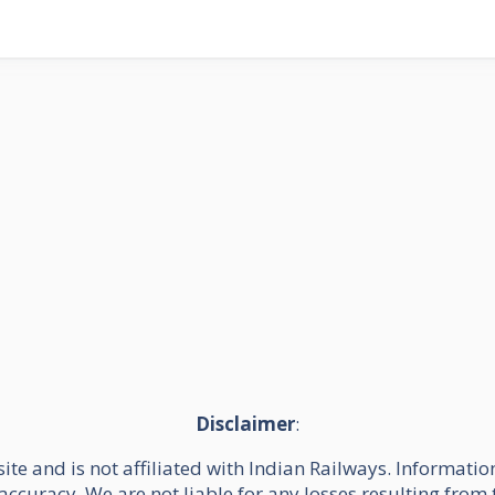
Disclaimer
:
te and is not affiliated with Indian Railways. Informatio
accuracy. We are not liable for any losses resulting from t